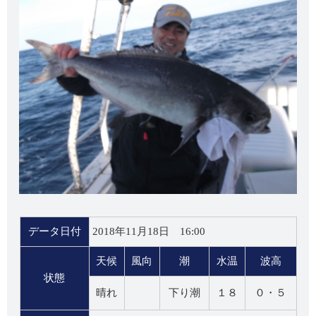
データ日付
2018年11月18日 16:00
天候
風向
潮
水温
波高
状態
晴れ
下り潮
１８
０・５