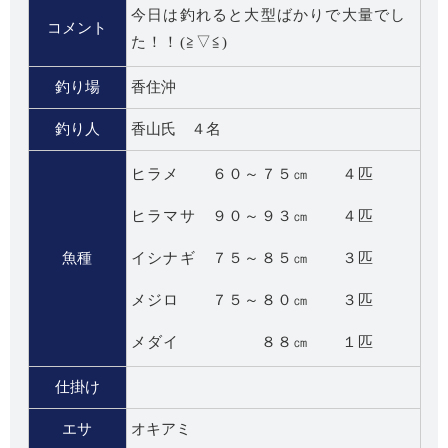
今日は釣れると大型ばかりで大量でし
コメント
た！！(≧▽≦)
釣り場
香住沖
釣り人
香山氏 ４名
ヒラメ ６０～７５㎝ ４匹
ヒラマサ ９０～９３㎝ ４匹
魚種
イシナギ ７５～８５㎝ ３匹
メジロ ７５～８０㎝ ３匹
メダイ ８８㎝ １匹
仕掛け
エサ
オキアミ