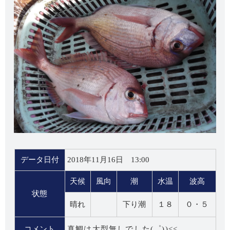
データ日付
2018年11月16日 13:00
天候
風向
潮
水温
波高
状態
晴れ
下り潮
１８
０・５
コメント
真鯛は大型無しでした(゜))<<