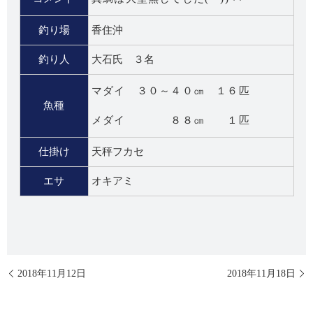
釣り場
香住沖
釣り人
大石氏 ３名
マダイ ３０～４０㎝ １６匹
魚種
メダイ ８８㎝ １匹
仕掛け
天秤フカセ
エサ
オキアミ
2018年11月12日
2018年11月18日