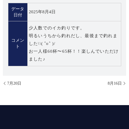
データ
2025年8月4日
日付
少人数でのイカ釣りです。
明るいうちから釣れだし、最後まで釣れま
コメン
した\\( ˆoˆ )/
ト
お一人様60杯〜65杯！！楽しんでいただけ
ました♪
7月20日
8月16日