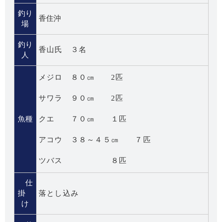
釣り
香住沖
場
釣り
香山氏 ３名
人
メジロ ８０㎝ 2匹
サワラ ９０㎝ 2匹
魚種
クエ ７０㎝ １匹
アコウ ３８～４５㎝ ７匹
ツバス ８匹
仕
掛
落とし込み
け