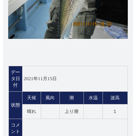
デー
タ日
2021年11月15日
付
天候
風向
潮
水温
波高
状態
晴れ
上り潮
１
コメ
ント