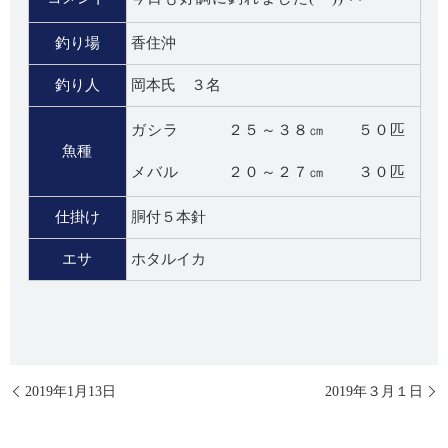
釣り場
香住沖
釣り人
岡本氏 ３名
ガシラ ２５～３８㎝ ５０匹
魚種
メバル ２０～２７㎝ ３０匹
仕掛け
胴付５本針
エサ
ホタルイカ
2019年1月13日
2019年３月１日