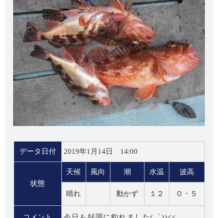
データ日付
2019年1月14日 14:00
天候
風向
潮
水温
波高
状態
晴れ
動かず
１２
０・５
コメント
今日も好調に釣れました(゜))<<