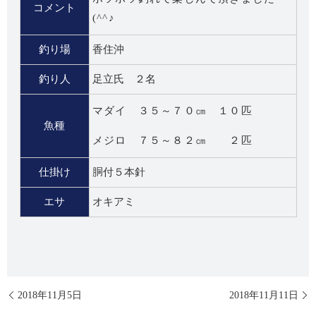
コメント
(^^♪
釣り場
香住沖
釣り人
足立氏 ２名
マダイ ３５～７０㎝ １０匹
魚種
メジロ ７５～８２㎝ ２匹
仕掛け
胴付５本針
エサ
オキアミ
2018年11月5日
2018年11月11日