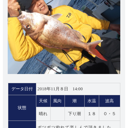
データ日付
2018年11月８日 14:00
天候
風向
潮
水温
波高
状態
晴れ
下り潮
１８
０・５
ポツポツ釣れて楽しんで頂きました