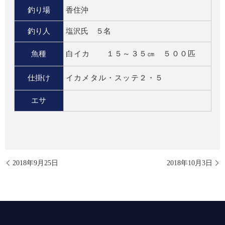
釣り場
香住沖
釣り人
塩沢氏 ５名
魚種
白イカ １５～３５㎝ ５００匹
仕掛け
イカメタル・スッテ２・５
エサ
2018年9月25日
2018年10月3日