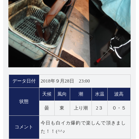
データ日付
2018年９月28日 23:00
天候
風向
潮
水温
波高
状態
曇
東
上り潮
2３
０・５
今日も白イカ爆釣で楽しんで頂きまし
コメント
た！！(^^♪