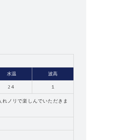
水温
波高
2４
１
入れノリで楽しんでいただきま