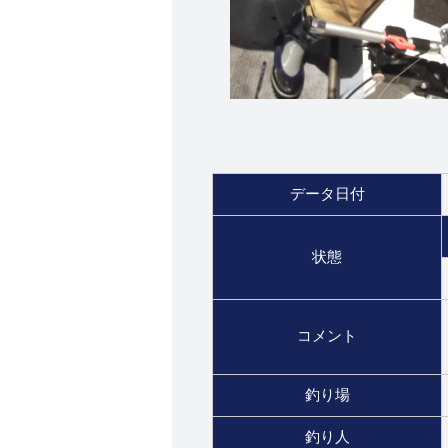
データ日付
状態
コメント
釣り場
釣り人