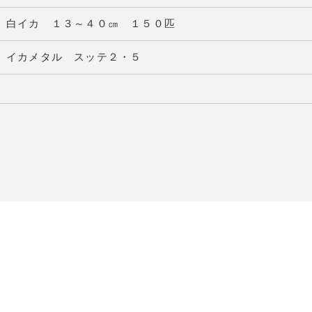
白イカ １３～４０㎝ １５０匹
イカメタル スッテ２・５