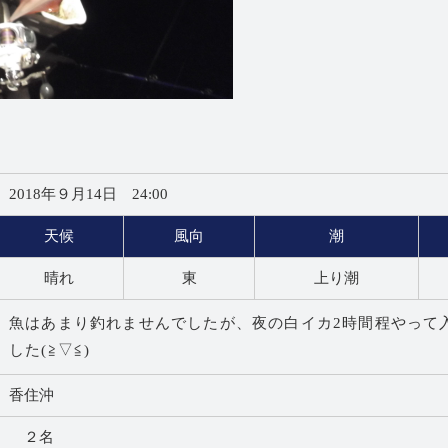
2018年９月14日 24:00
天候
風向
潮
晴れ
東
上り潮
魚はあまり釣れませんでしたが、夜の白イカ2時間程やって
した(≧▽≦)
香住沖
２名