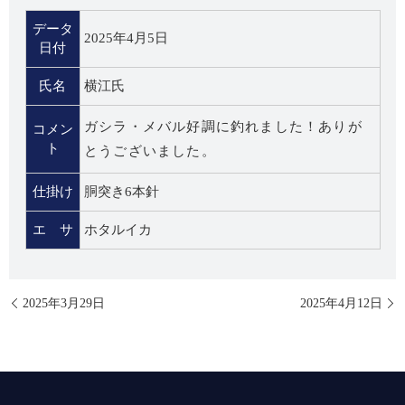
データ
2025年4月5日
日付
氏名
横江氏
ガシラ・メバル好調に釣れました！ありが
コメン
ト
とうございました。
仕掛け
胴突き6本針
エ サ
ホタルイカ
2025年3月29日
2025年4月12日