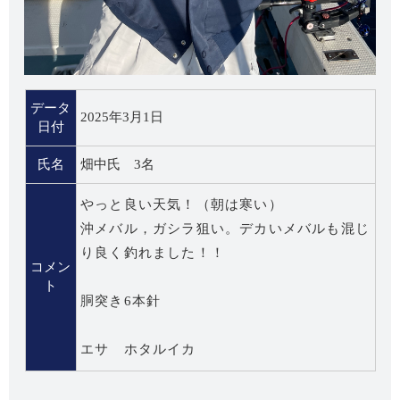
データ
2025年3月1日
日付
氏名
畑中氏 3名
やっと良い天気！（朝は寒い）
沖メバル，ガシラ狙い。デカいメバルも混じ
り良く釣れました！！
コメン
ト
胴突き6本針
エサ ホタルイカ