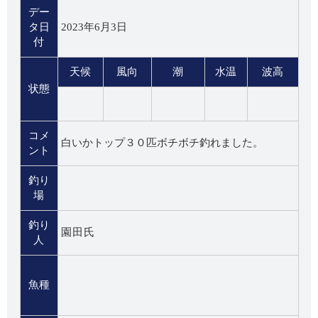
デー
タ日
2023年6月3日
付
天候
風向
潮
水温
波高
状態
コメ
白いかトップ３０匹ボチボチ釣れました。
ント
釣り
場
釣り
園田氏
人
魚種