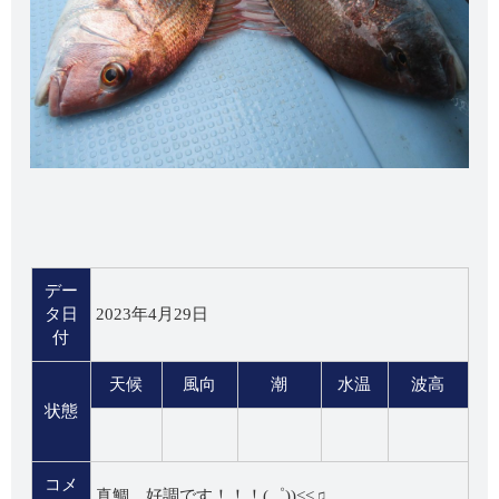
デー
タ日
2023年4月29日
付
天候
風向
潮
水温
波高
状態
コメ
真鯛、好調です！！！(゜))<<♫