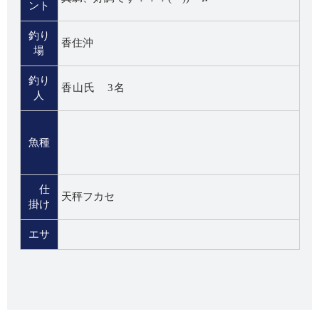
ント
釣り
香住沖
場
釣り
香山氏 3名
人
魚種
仕
天秤フカセ
掛け
エサ