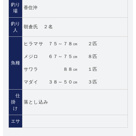
釣り
香住沖
場
釣り
朝倉氏 ２名
人
ヒラマサ ７５～７８㎝ ２匹
メジロ ６７～７５㎝ ８匹
魚種
サワラ ８８㎝ １匹
マダイ ３８～５０㎝ ３匹
仕
掛
落とし込み
け
エサ