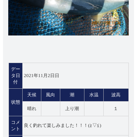
デー
タ日
2021年11月2日日
付
天候
風向
潮
水温
波高
状態
晴れ
上り潮
１
コメ
良く釣れて楽しみました！！！(≧▽≦)
ント