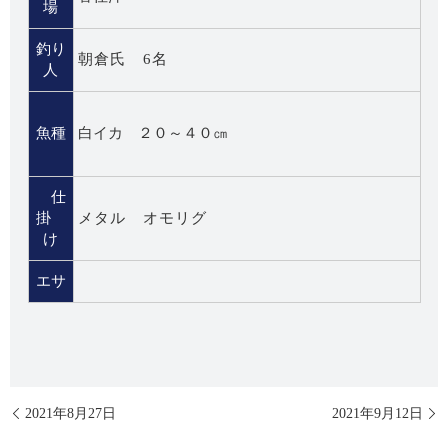
場
釣り
朝倉氏 6名
人
魚種
白イカ ２０～４０㎝
仕
掛
メタル オモリグ
け
エサ
2021年8月27日
2021年9月12日