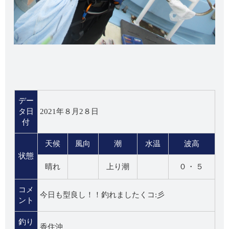
デー
タ日
2021年８月2８日
付
天候
風向
潮
水温
波高
状態
晴れ
上り潮
０・５
コメ
今日も型良し！！釣れましたくコ:彡
ント
釣り
香住沖