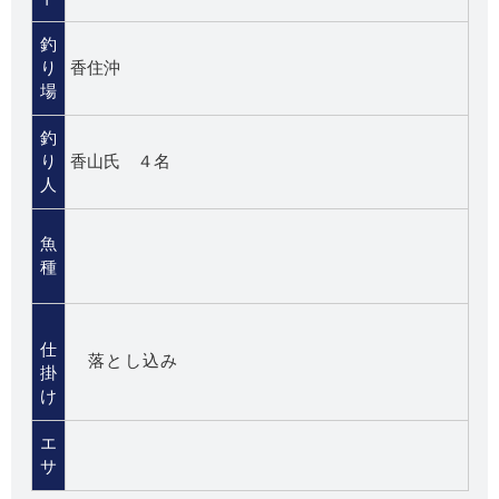
釣
り
香住沖
場
釣
り
香山氏 ４名
人
魚
種
仕
落とし込み
掛
け
エ
サ