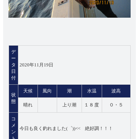
デ
ー
タ
2020年11月19日
日
付
天候
風向
潮
水温
波高
状
態
晴れ
上り潮
１８度
０・５
コ
メ
今日も良く釣れました(゜))<< 絶好調！！！
ン
ト