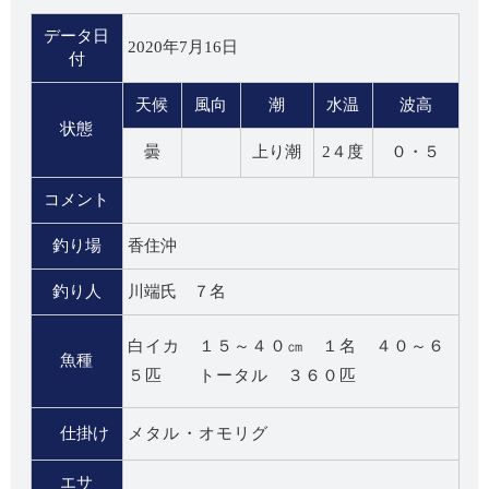
データ日
2020年7月16日
付
天候
風向
潮
水温
波高
状態
曇
上り潮
2４度
０・５
コメント
釣り場
香住沖
釣り人
川端氏 ７名
白イカ １５～４０㎝ １名 ４０～６
魚種
５匹 トータル ３６０匹
仕掛け
メタル・オモリグ
エサ