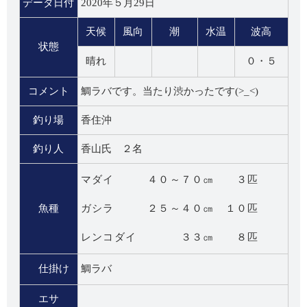
データ日付
2020年５月29日
天候
風向
潮
水温
波高
状態
晴れ
０・５
コメント
鯛ラバです。当たり渋かったです(>_<)
釣り場
香住沖
釣り人
香山氏 ２名
マダイ ４０～７０㎝ ３匹
魚種
ガシラ ２５～４０㎝ １０匹
レンコダイ ３３㎝ ８匹
仕掛け
鯛ラバ
エサ