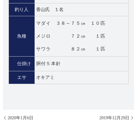
釣り人
香山氏 １名
マダイ ３８～７５㎝ １０匹
魚種
メジロ ７２㎝ １匹
サワラ ８２㎝ １匹
仕掛け
胴付５本針
エサ
オキアミ
2020年1月6日
2019年12月29日