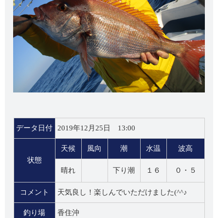
データ日付
2019年12月25日 13:00
天候
風向
潮
水温
波高
状態
晴れ
下り潮
１６
０・５
コメント
天気良し！楽しんでいただけました(^^♪
釣り場
香住沖