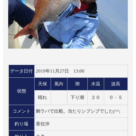
データ日付
2019年11月27日 13:00
天候
風向
潮
水温
波高
状態
晴れ
下り潮
２０
０・５
コメント
鯛ラバで出船。当たりシブシブでした(^^;
釣り場
香住沖