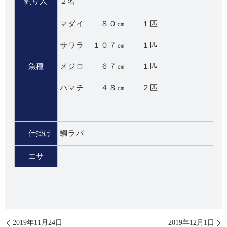
釣り人
２名
マダイ ８０㎝ １匹
サワラ １０７㎝ １匹
魚種
メジロ ６７㎝ １匹
ハマチ ４８㎝ ２匹
仕掛け
鯛ラバ
エサ
2019年11月24日
2019年12月1日