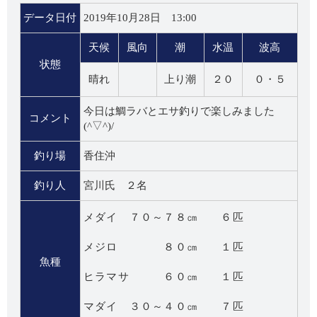
データ日付
2019年10月28日 13:00
天候
風向
潮
水温
波高
状態
晴れ
上り潮
２０
０・５
今日は鯛ラバとエサ釣りで楽しみました
コメント
(^▽^)/
釣り場
香住沖
釣り人
宮川氏 ２名
メダイ ７０～７８㎝ ６匹
メジロ ８０㎝ １匹
魚種
ヒラマサ ６０㎝ １匹
マダイ ３０～４０㎝ ７匹