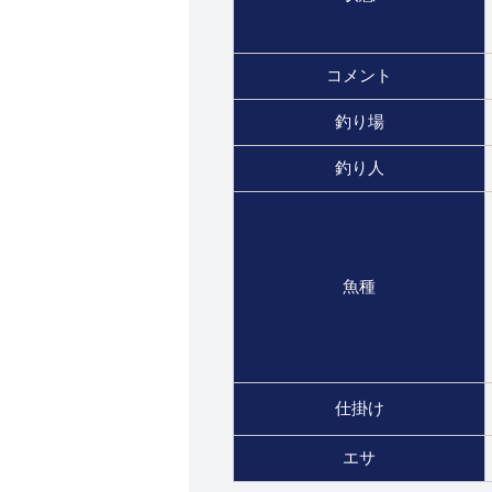
コメント
釣り場
釣り人
魚種
仕掛け
エサ