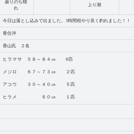
曇りのち晴
上り潮
れ
今日は落とし込みで出ました。3時間程やり良く釣れました！！
香住沖
香山氏 ２名
ヒラマサ ５８～８４㎝ 8匹
メジロ ６７～７３㎝ ２匹
アコウ ３０～４０㎝ ５匹
ヒラメ ６０㎝ １匹