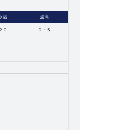
水温
波高
２０
０・５