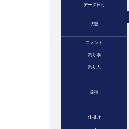
データ日付
状態
コメント
釣り場
釣り人
魚種
仕掛け