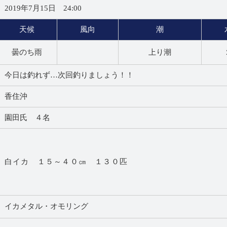
2019年7月15日 24:00
天候
風向
潮
曇のち雨
上り潮
今日は釣れず…次回釣りましょう！！
香住沖
園田氏 ４名
白イカ １５～４０㎝ １３０匹
イカメタル・オモリング