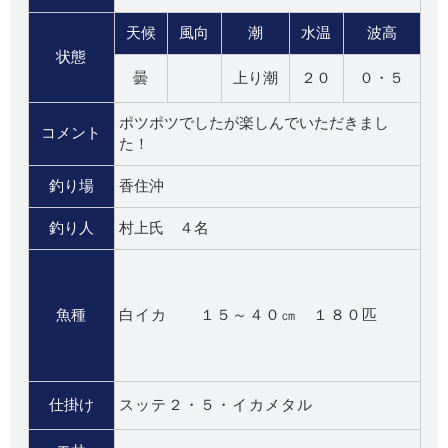
天候
風向
潮
水温
波高
状態
曇
上り潮
２０
０・５
ポツポツでしたが楽しんでいただきまし
コメント
た！
釣り場
香住沖
釣り人
村上氏 ４名
魚種
白イカ １５～４０㎝ １８０匹
仕掛け
スッテ２・５・イカメタル