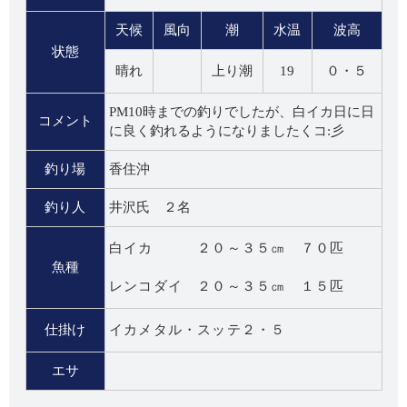
天候
風向
潮
水温
波高
状態
晴れ
上り潮
19
０・５
PM10時までの釣りでしたが、白イカ日に日
コメント
に良く釣れるようになりましたくコ:彡
釣り場
香住沖
釣り人
井沢氏 ２名
白イカ ２０～３５㎝ ７０匹
魚種
レンコダイ ２０～３５㎝ １５匹
仕掛け
イカメタル・スッテ２・５
エサ